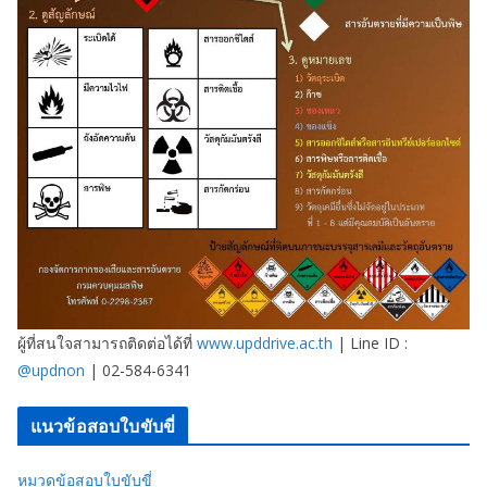
ผู้ที่สนใจสามารถติดต่อได้ที่
www.upddrive.ac.th
| Line ID :
@updnon
| 02-584-6341
แนวข้อสอบใบขับขี่
หมวดข้อสอบใบขับขี่