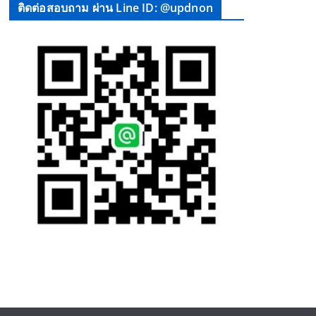
ติดต่อสอบถาม ผ่าน Line ID: @updnon