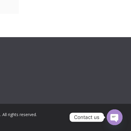
่
. All rights reserved.
Contact us
Open c