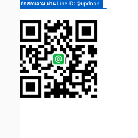
ติดต่อสอบถาม ผ่าน Line ID: @updnon