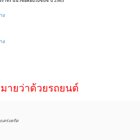
าจร แนวข้อสอบใบขับขี่ ปี 2563
าง
าง
ายว่าด้วยรถยนต์
คร่งครัด
