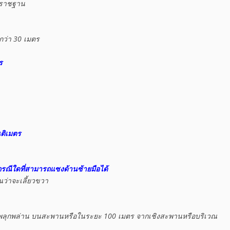
ราชฐาน

กว่า 30 เมตร

ร
นติเมตร
รณีใดที่สามารถแซงด้านซ้ายมือได้
ณว่าจะเลี้ยวขวา

าจรพลุกพล่าน บนสะพานหรือในระยะ 100 เมตร จากเชิงสะพานหรือบริเวณ
