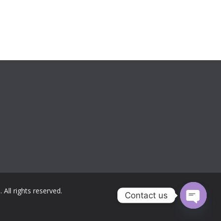
่
. All rights reserved.
Contact us
Open c