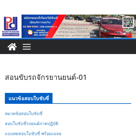
Skip
to
content
สอนขับรถจักรยานยนต์-01
แนวข้อสอบใบขับขี่
หมวดข้อสอบใบขับขี่
สอบใบขับขี่รถยนต์ภาคปฏิบัติ
แบบทดสอบใบขับขี่ พร้อมเฉลย