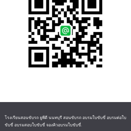
โรงเรียนสอนขับรถ ยูพีดี นนทบุรี สอนขับรถ อบรมใบขับขี่ อบรมต่อใบ
ขับขี่ อบรมสอบใบขับขี่ จองคิวอบรมใบขับขี่
.