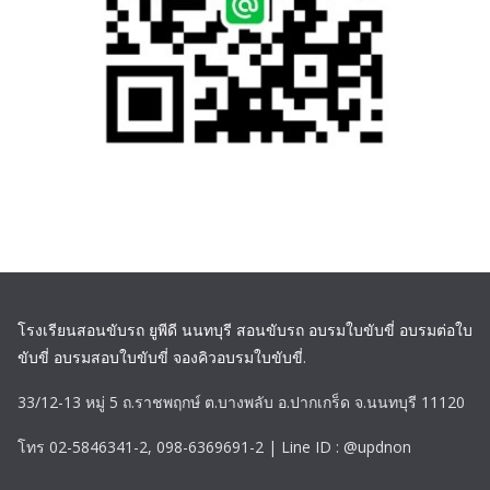
โรงเรียนสอนขับรถ ยูพีดี นนทบุรี สอนขับรถ อบรมใบขับขี่ อบรมต่อใบ
ขับขี่ อบรมสอบใบขับขี่ จองคิวอบรมใบขับขี่
.
33/12-13 หมู่ 5 ถ.ราชพฤกษ์ ต.บางพลับ อ.ปากเกร็ด จ.นนทบุรี 11120
โทร 02-5846341-2, 098-6369691-2 | Line ID : @updnon