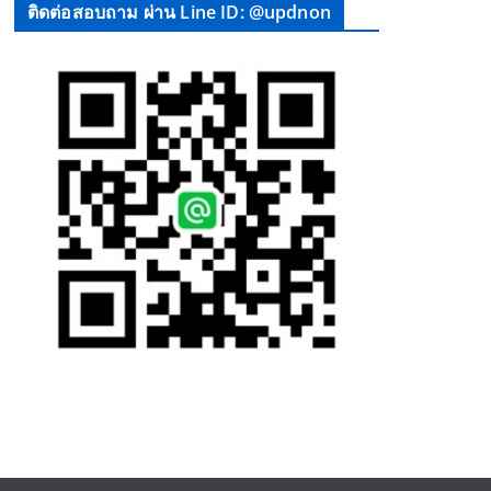
ติดต่อสอบถาม ผ่าน Line ID: @updnon