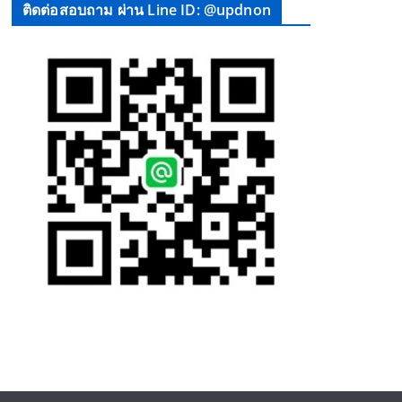
ติดต่อสอบถาม ผ่าน Line ID: @updnon