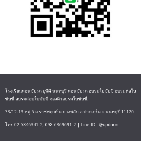
โรงเรียนสอนขับรถ ยูพีดี นนทบุรี สอนขับรถ อบรมใบขับขี่ อบรมต่อใบ
ขับขี่ อบรมสอบใบขับขี่ จองคิวอบรมใบขับขี่
.
33/12-13 หมู่ 5 ถ.ราชพฤกษ์ ต.บางพลับ อ.ปากเกร็ด จ.นนทบุรี 11120
โทร 02-5846341-2, 098-6369691-2 | Line ID : @updnon