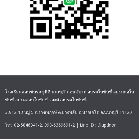
โรงเรียนสอนขับรถ ยูพีดี นนทบุรี สอนขับรถ อบรมใบขับขี่ อบรมต่อใบ
ขับขี่ อบรมสอบใบขับขี่ จองคิวอบรมใบขับขี่
.
33/12-13 หมู่ 5 ถ.ราชพฤกษ์ ต.บางพลับ อ.ปากเกร็ด จ.นนทบุรี 11120
โทร 02-5846341-2, 098-6369691-2 | Line ID : @updnon