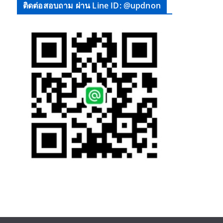
ติดต่อสอบถาม ผ่าน Line ID: @updnon