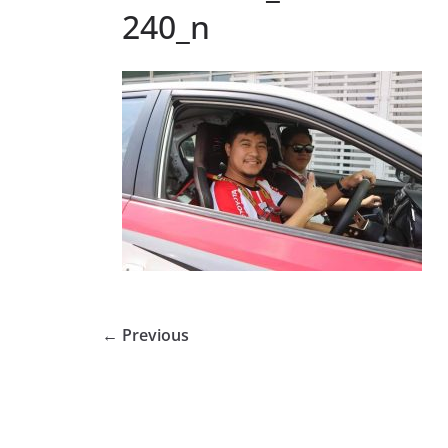
240_n
← Previous