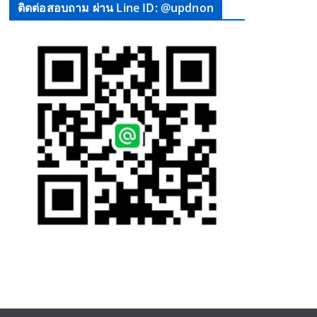
ติดต่อสอบถาม ผ่าน Line ID: @updnon