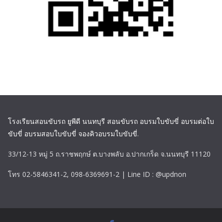
โรงเรียนสอนขับรถ ยูพีดี นนทบุรี สอนขับรถ อบรมใบขับขี่ อบรมต่อใบ
ขับขี่ อบรมสอบใบขับขี่ จองคิวอบรมใบขับขี่
.
33/12-13 หมู่ 5 ถ.ราชพฤกษ์ ต.บางพลับ อ.ปากเกร็ด จ.นนทบุรี 11120
โทร 02-5846341-2, 098-6369691-2 | Line ID : @updnon