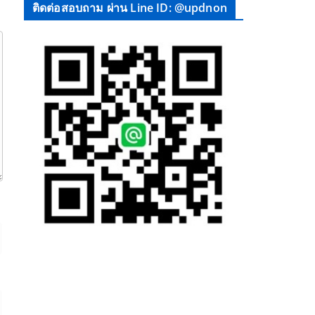
ติดต่อสอบถาม ผ่าน Line ID: @updnon