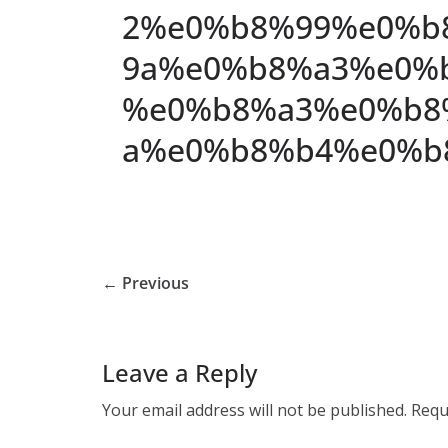
2%e0%b8%99%e0%b
9a%e0%b8%a3%e0%
%e0%b8%a3%e0%b8
a%e0%b8%b4%e0%b8
← Previous
Leave a Reply
Your email address will not be published.
Requ