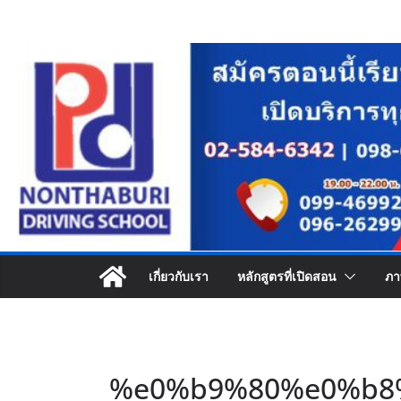
Skip
to
content
เกี่ยวกับเรา
หลักสูตรที่เปิดสอน
ภา
%e0%b9%80%e0%b8