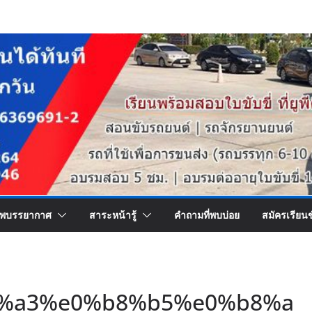
พบรรยากาศ
สาระหน้ารู้
คำถามที่พบบ่อย
สมัครเรียน
%a3%e0%b8%b5%e0%b8%a