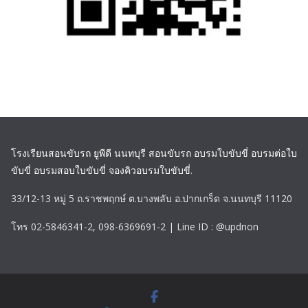
โรงเรียนสอนขับรถ ยูพีดี นนทบุรี สอนขับรถ อบรมใบขับขี่ อบรมต่อใบ
ขับขี่ อบรมสอบใบขับขี่ จองคิวอบรมใบขับขี่
.
33/12-13 หมู่ 5 ถ.ราชพฤกษ์ ต.บางพลับ อ.ปากเกร็ด จ.นนทบุรี 11120
โทร 02-5846341-2, 098-6369691-2 | Line ID : @updnon