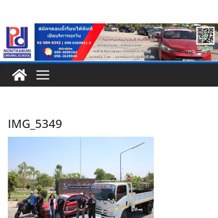
Skip
to
content
IMG_5349