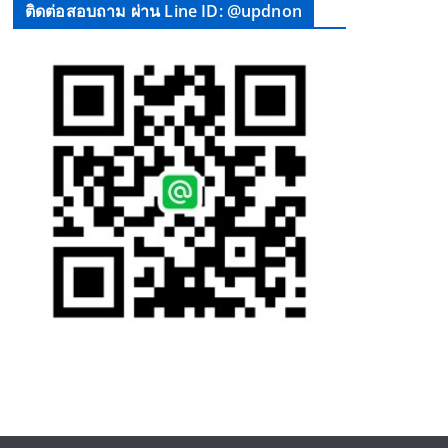
ติดต่อสอบถาม ผ่าน Line ID: @updnon