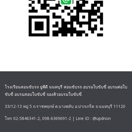
โรงเรียนสอนขับรถ ยูพีดี นนทบุรี สอนขับรถ อบรมใบขับขี่ อบรมต่อใบ
ขับขี่ อบรมสอบใบขับขี่ จองคิวอบรมใบขับขี่
.
33/12-13 หมู่ 5 ถ.ราชพฤกษ์ ต.บางพลับ อ.ปากเกร็ด จ.นนทบุรี 11120
โทร 02-5846341-2, 098-6369691-2 | Line ID : @updnon