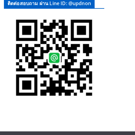
ติดต่อสอบถาม ผ่าน Line ID: @updnon