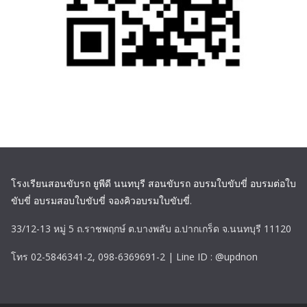
โรงเรียนสอนขับรถ ยูพีดี นนทบุรี สอนขับรถ อบรมใบขับขี่ อบรมต่อใบ
ขับขี่ อบรมสอบใบขับขี่ จองคิวอบรมใบขับขี่
.
33/12-13 หมู่ 5 ถ.ราชพฤกษ์ ต.บางพลับ อ.ปากเกร็ด จ.นนทบุรี 11120
โทร 02-5846341-2, 098-6369691-2 | Line ID : @updnon