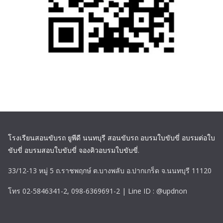
โรงเรียนสอนขับรถ ยูพีดี นนทบุรี สอนขับรถ อบรมใบขับขี่ อบรมต่อใบ
ขับขี่ อบรมสอบใบขับขี่ จองคิวอบรมใบขับขี่
.
33/12-13 หมู่ 5 ถ.ราชพฤกษ์ ต.บางพลับ อ.ปากเกร็ด จ.นนทบุรี 11120
โทร 02-5846341-2, 098-6369691-2 | Line ID : @updnon