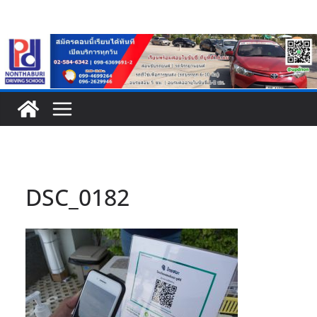
Skip
to
content
DSC_0182